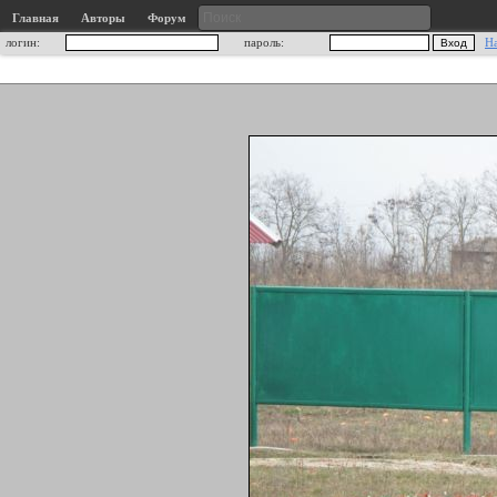
Главная
Авторы
Форум
логин:
пароль:
Н