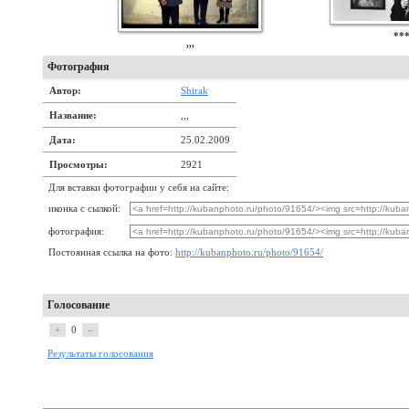
**
,,,
Фотография
Автор:
Shirak
Название:
,,,
Дата:
25.02.2009
Просмотры:
2921
Для вставки фотографии у себя на сайте:
иконка с сылкой:
фотография:
Постоянная ссылка на фото:
http://kubanphoto.ru/photo/91654/
Голосование
+
0
–
Результаты голосования