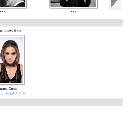
***
***
дыдущее фото
згляд Силы
:
art 16 (М.А.Т.Э)