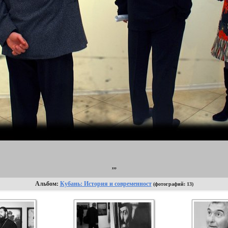
,,,
Альбом:
Кубань: История и современност
(фотографий: 13)