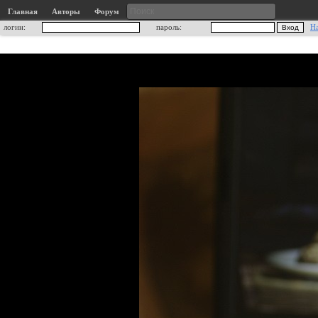
Главная
Авторы
Форум
логин:
пароль:
Н