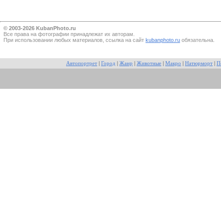
© 2003-2026 KubanPhoto.ru
Все прaва на фотографии принадлежат их авторам.
При использовании любых материалов, ссылка на сайт
kubanphoto.ru
обязательна.
Автопортрет
|
Город
|
Жанр
|
Животные
|
Макро
|
Натюрморт
|
П