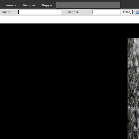
Главная
Авторы
Форум
логин:
пароль:
Н