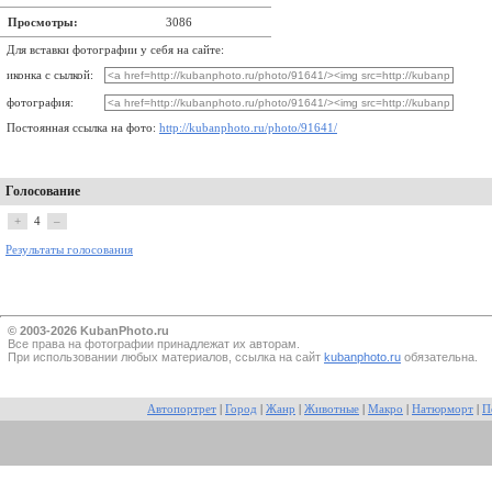
Просмотры:
3086
Для вставки фотографии у себя на сайте:
иконка с сылкой:
фотография:
Постоянная ссылка на фото:
http://kubanphoto.ru/photo/91641/
Голосование
+
4
–
Результаты голосования
© 2003-2026 KubanPhoto.ru
Все прaва на фотографии принадлежат их авторам.
При использовании любых материалов, ссылка на сайт
kubanphoto.ru
обязательна.
Автопортрет
|
Город
|
Жанр
|
Животные
|
Макро
|
Натюрморт
|
П