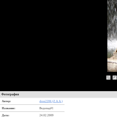
Фотография
Автор:
dron2206 (Z.A.A.)
Название:
Водопад#1
Дата:
24.02.2009