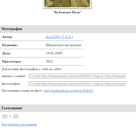
"Кубанское Поле"
Фотография
Автор:
dron2206 (Z.A.A.)
Название:
Шашлычное настроение
Дата:
24.02.2009
Просмотры:
3012
Для вставки фотографии у себя на сайте:
иконка с сылкой:
фотография:
Постоянная ссылка на фото:
http://kubanphoto.ru/photo/91625/
Голосование
+
1
–
Результаты голосования