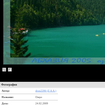
Фотография
Автор:
dron2206 (Z.A.A.)
Название:
Озеро
Дата:
24.02.2009