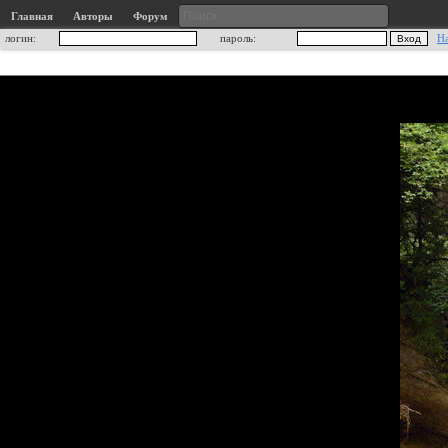
Главная
Авторы
Форум
логин:
пароль:
Н