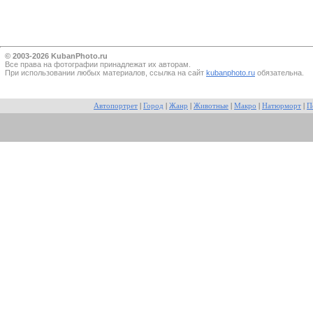
© 2003-2026 KubanPhoto.ru
Все прaва на фотографии принадлежат их авторам.
При использовании любых материалов, ссылка на сайт
kubanphoto.ru
обязательна.
Автопортрет
|
Город
|
Жанр
|
Животные
|
Макро
|
Натюрморт
|
П