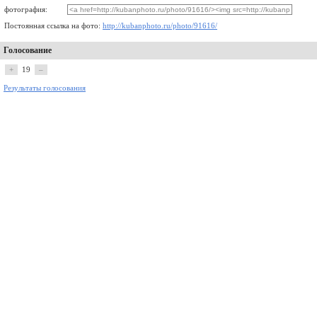
фотография:
Постоянная ссылка на фото:
http://kubanphoto.ru/photo/91616/
Голосование
+
19
–
Результаты голосования