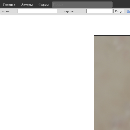
Главная
Авторы
Форум
логин:
пароль:
Н