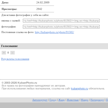
Дата:
24.02.2009
Просмотры:
2942
Для вставки фотографии у себя на сайте:
иконка с сылкой:
фотография:
Постоянная ссылка на фото:
http://kubanphoto.ru/photo/91582/
Голосование
+
0
–
Результаты голосования
© 2003-2026 KubanPhoto.ru
Все прaва на фотографии принадлежат их авторам.
При использовании любых материалов, ссылка на сайт
kubanphoto.ru
обязательна.
Автопортрет
|
Город
|
Жанр
|
Животные
|
Макро
|
Натюрморт
|
П