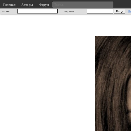
Главная
Авторы
Форум
логин:
пароль:
Н