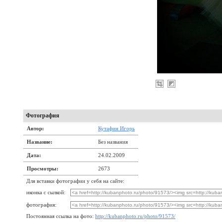
Фотография
Автор:
Кутафин Игорь
Название:
Без названия
Дата:
24.02.2009
Просмотры:
2673
Для вставки фотографии у себя на сайте:
иконка с сылкой:
фотография:
Постоянная ссылка на фото:
http://kubanphoto.ru/photo/91573/