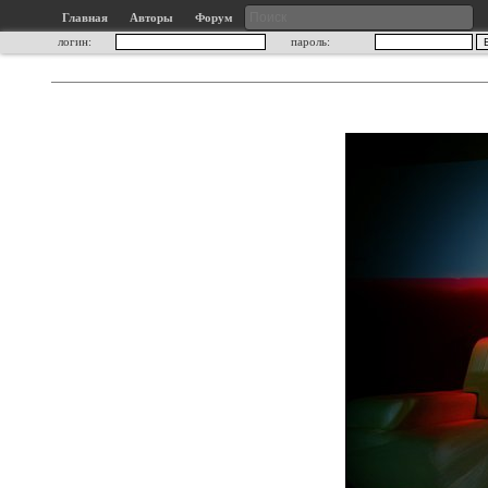
Главная
Авторы
Форум
логин:
пароль: