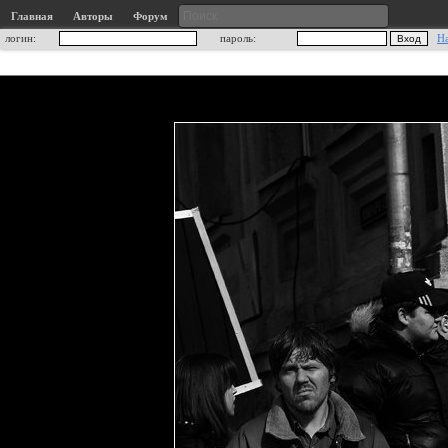
Главная
Авторы
Форум
логин:
пароль:
Н