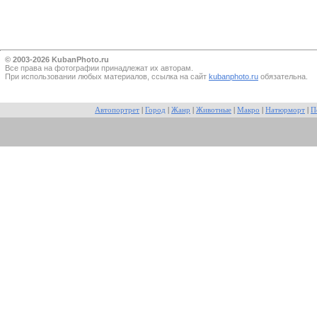
© 2003-2026 KubanPhoto.ru
Все прaва на фотографии принадлежат их авторам.
При использовании любых материалов, ссылка на сайт
kubanphoto.ru
обязательна.
Автопортрет
|
Город
|
Жанр
|
Животные
|
Макро
|
Натюрморт
|
П