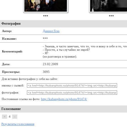
***
***
Фотография
Автор:
Даниил Гезо
Название:
***
- Знаешь, я часто замечаю, что то, что я вижу в себе и то, чт
- Прости, а ты случайно не еврей?
Комментарий:
- Я?
(из разговора в трамвае).
Дата:
23.02.2009
Просмотры:
3095
Для вставки фотографии у себя на сайте:
иконка с сылкой:
фотография:
Постоянная ссылка на фото:
http://kubanphoto.ru/photo/91474/
Голосование
+
4
–
Результаты голосования