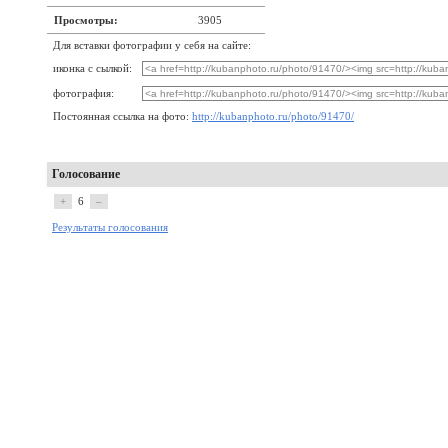
Просмотры:
3905
Для вставки фотографии у себя на сайте:
иконка с сылкой:
фотография:
Постоянная ссылка на фото:
http://kubanphoto.ru/photo/91470/
Голосование
+
6
–
Результаты голосования