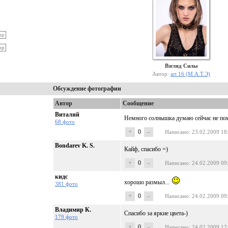
Взгляд Силы
Автор:
art 16 (М.А.Т.Э)
Обсуждение фотографии
Автор
Сообщение
Виталий
Немного солнышка думаю сейчас не пом
68 фото
+
0
–
Написано
: 23.02.2009 18
Bondarev K. S.
Кайф, спасибо =)
+
0
–
Написано
: 24.02.2009 09
кидс
хорошо размыл...
381 фото
+
0
–
Написано
: 24.02.2009 09
Владимир К.
Спасибо за яркие цвета-)
179 фото
+
0
–
Написано
: 24.02.2009 12