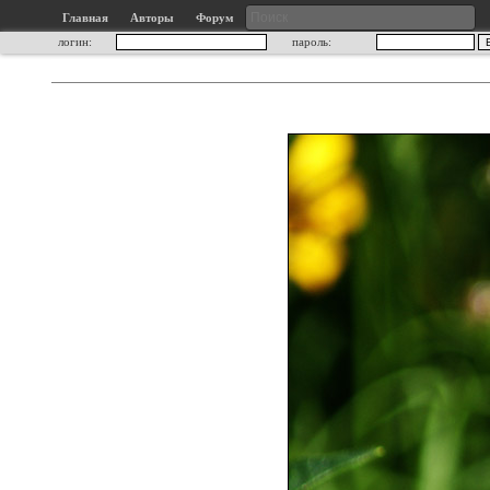
Главная
Авторы
Форум
логин:
пароль: