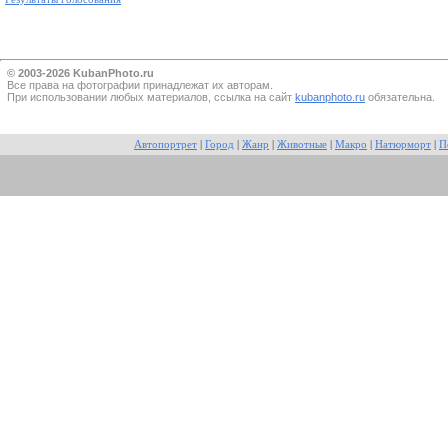
© 2003-2026 KubanPhoto.ru
Все прaва на фотографии принадлежат их авторам.
При использовании любых материалов, ссылка на сайт
kubanphoto.ru
обязательна.
Автопортрет
|
Город
|
Жанр
|
Животные
|
Макро
|
Натюрморт
|
П