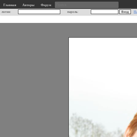
Главная
Авторы
Форум
логин:
пароль:
Н