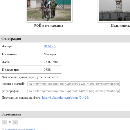
РОЙ и его каманда
Цель пошла.
Фотография
Автор:
BENDES
Название:
Магадан
Дата:
23.02.2009
Просмотры:
2658
Для вставки фотографии у себя на сайте:
иконка с сылкой:
фотография:
Постоянная ссылка на фото:
http://kubanphoto.ru/photo/91426/
Голосование
+
0
–
Результаты голосования