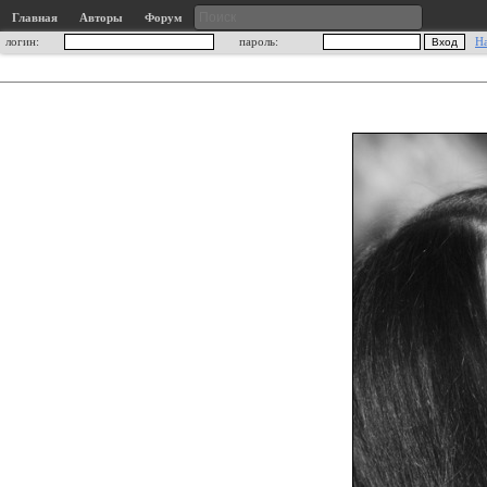
Главная
Авторы
Форум
логин:
пароль:
Н