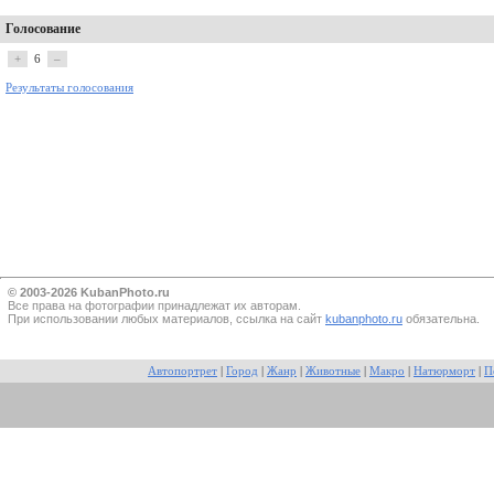
Голосование
+
6
–
Результаты голосования
© 2003-2026 KubanPhoto.ru
Все прaва на фотографии принадлежат их авторам.
При использовании любых материалов, ссылка на сайт
kubanphoto.ru
обязательна.
Автопортрет
|
Город
|
Жанр
|
Животные
|
Макро
|
Натюрморт
|
П