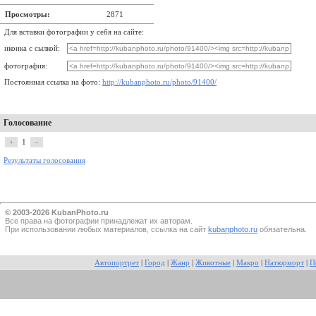
Просмотры:
2871
Для вставки фотографии у себя на сайте:
иконка с сылкой:
фотография:
Постоянная ссылка на фото:
http://kubanphoto.ru/photo/91400/
Голосование
+
1
–
Результаты голосования
© 2003-2026 KubanPhoto.ru
Все прaва на фотографии принадлежат их авторам.
При использовании любых материалов, ссылка на сайт
kubanphoto.ru
обязательна.
Автопортрет
|
Город
|
Жанр
|
Животные
|
Макро
|
Натюрморт
|
П