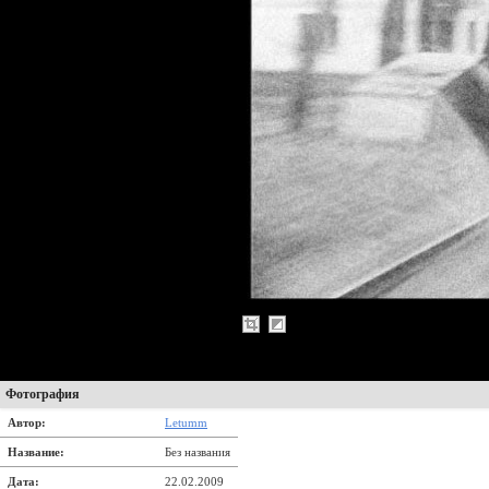
Фотография
Автор:
Letumm
Название:
Без названия
Дата:
22.02.2009