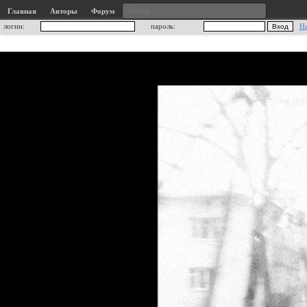
Главная
Авторы
Форум
логин:
пароль:
Н