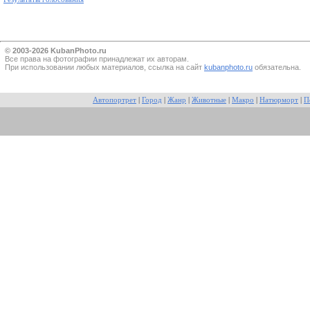
© 2003-2026 KubanPhoto.ru
Все прaва на фотографии принадлежат их авторам.
При использовании любых материалов, ссылка на сайт
kubanphoto.ru
обязательна.
Автопортрет
|
Город
|
Жанр
|
Животные
|
Макро
|
Натюрморт
|
П