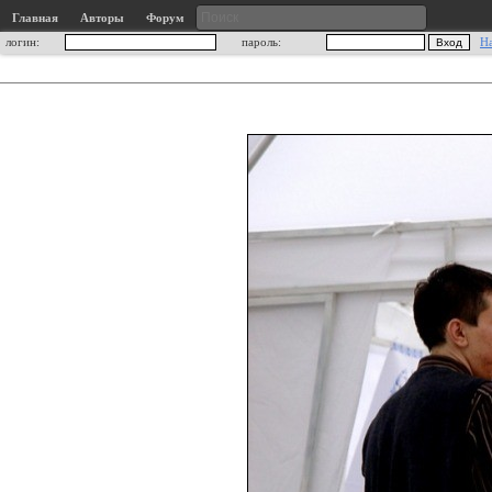
Главная
Авторы
Форум
логин:
пароль:
Н