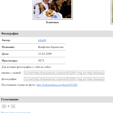
Блинчики
Фотография
Автор:
kiba60
Название:
Конфетки-бараночки
Дата:
22.02.2009
Просмотры:
3073
Для вставки фотографии у себя на сайте:
иконка с сылкой:
фотография:
Постоянная ссылка на фото:
http://kubanphoto.ru/photo/91328/
Голосование
+
0
–
Результаты голосования