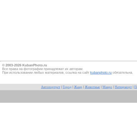
© 2003-2026 KubanPhoto.ru
Все прaва на фотографии принадлежат их авторам.
При использовании любых материалов, ссылка на сайт
kubanphoto.ru
обязательна.
Автопортрет
|
Город
|
Жанр
|
Животные
|
Макро
|
Натюрморт
|
П