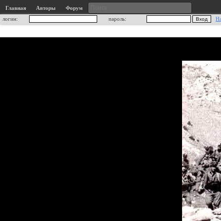
Главная
Авторы
Форум
логин:
пароль:
Н