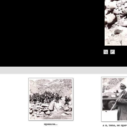
пришли...
а я, типа, не при