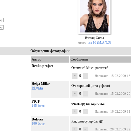
Взгляд Силы
Автор:
art 16 (М.А.Т.Э)
Обсуждение фотографии
Автор
Сообщение
Denka project
Отлично! Мне нравится!
+
0
–
Написано
: 15.02.2009 18
Helga Miller
Оч хороший ритм у фото)
40 фото
+
0
–
Написано
: 15.02.2009 20
PICF
очень крутая карточка
145 фото
+
0
–
Написано
: 16.02.2009 11
Dolorez
Как фон супер бы.))))
186 фото
+
0
–
Написано
: 20.02.2009 22