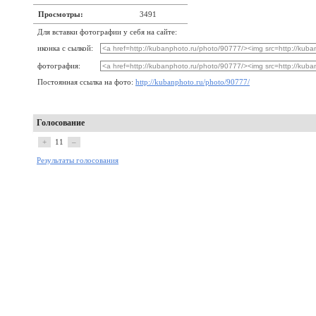
Просмотры:
3491
Для вставки фотографии у себя на сайте:
иконка с сылкой:
фотография:
Постоянная ссылка на фото:
http://kubanphoto.ru/photo/90777/
Голосование
+
11
–
Результаты голосования