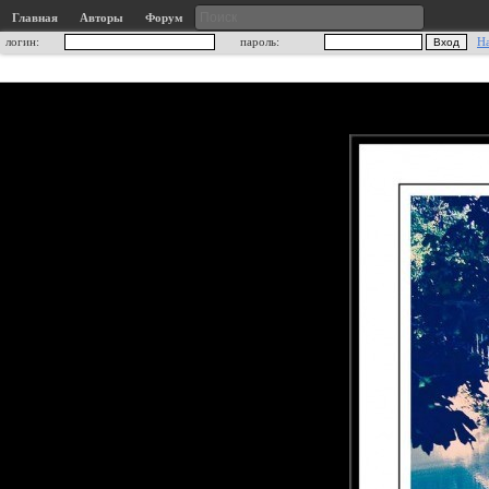
Главная
Авторы
Форум
логин:
пароль:
Н