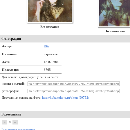
Без названия
Без названия
Фотография
Автор:
Dita
Название:
параллель
Дата:
15.02.2009
Просмотры:
3765
Для вставки фотографии у себя на сайте:
иконка с сылкой:
фотография:
Постоянная ссылка на фото:
http://kubanphoto.ru/photo/90752/
Голосование
+
9
–
Результаты голосования