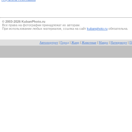
© 2003-2026 KubanPhoto.ru
Все прaва на фотографии принадлежат их авторам.
При использовании любых материалов, ссылка на сайт
kubanphoto.ru
обязательна.
Автопортрет
|
Город
|
Жанр
|
Животные
|
Макро
|
Натюрморт
|
П