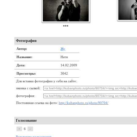
***
Фотография
Автор:
Жу
Название:
Нати
Дата:
14.02.2009
Просмотры:
3042
Для вставки фотографии у себя на сайте:
иконка с сылкой:
фотография:
Постоянная ссылка на фото:
http://kubanphoto.ru/photo/90704/
Голосование
+
6
–
Результаты голосования