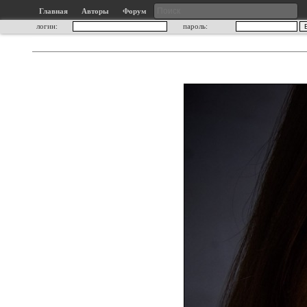
Главная
Авторы
Форум
логин:
пароль: