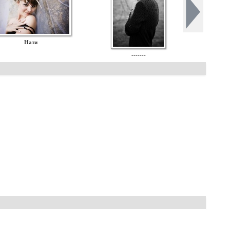
Нати
-------