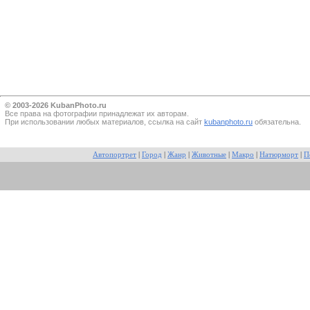
© 2003-2026 KubanPhoto.ru
Все прaва на фотографии принадлежат их авторам.
При использовании любых материалов, ссылка на сайт
kubanphoto.ru
обязательна.
Автопортрет
|
Город
|
Жанр
|
Животные
|
Макро
|
Натюрморт
|
П