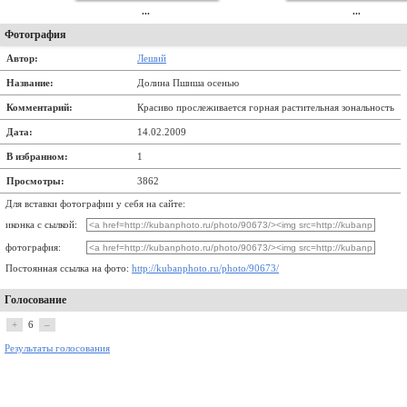
...
...
Фотография
Автор:
Леший
Название:
Долина Пшиша осенью
Комментарий:
Красиво прослеживается горная растительная зональность
Дата:
14.02.2009
В избранном:
1
Просмотры:
3862
Для вставки фотографии у себя на сайте:
иконка с сылкой:
фотография:
Постоянная ссылка на фото:
http://kubanphoto.ru/photo/90673/
Голосование
+
6
–
Результаты голосования