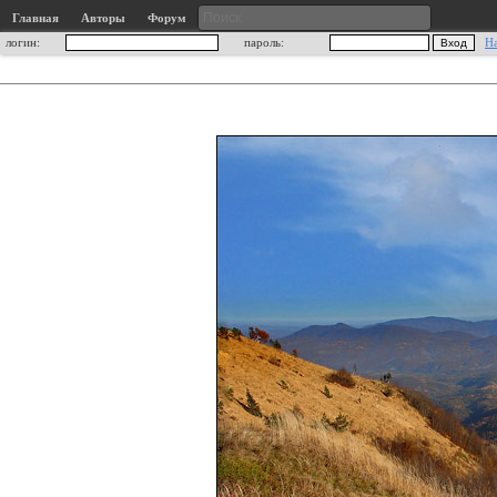
Главная
Авторы
Форум
логин:
пароль:
Н