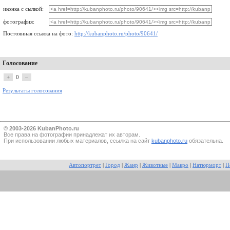
иконка с сылкой:
фотография:
Постоянная ссылка на фото:
http://kubanphoto.ru/photo/90641/
Голосование
+
0
–
Результаты голосования
© 2003-2026 KubanPhoto.ru
Все прaва на фотографии принадлежат их авторам.
При использовании любых материалов, ссылка на сайт
kubanphoto.ru
обязательна.
Автопортрет
|
Город
|
Жанр
|
Животные
|
Макро
|
Натюрморт
|
П