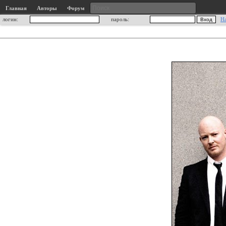
Главная
Авторы
Форум
логин:
пароль:
Н