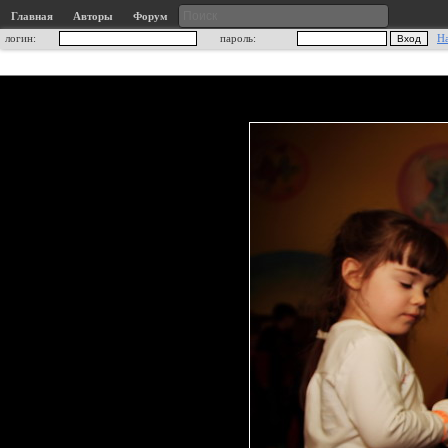
Главная
Авторы
Форум
логин:
пароль:
Н