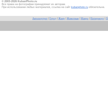
© 2003-2026 KubanPhoto.ru
Все прaва на фотографии принадлежат их авторам.
При использовании любых материалов, ссылка на сайт
kubanphoto.ru
обязательна.
Автопортрет
|
Город
|
Жанр
|
Животные
|
Макро
|
Натюрморт
|
П