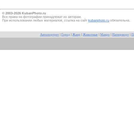
© 2003-2026 KubanPhoto.ru
Все прaва на фотографии принадлежат их авторам.
При использовании любых материалов, ссылка на сайт
kubanphoto.ru
обязательна.
Автопортрет
|
Город
|
Жанр
|
Животные
|
Макро
|
Натюрморт
|
П