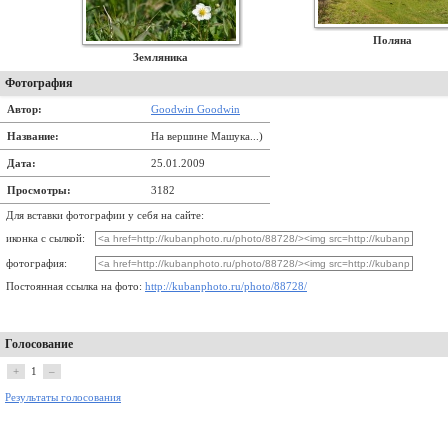
Поляна
Земляника
Фотография
Автор:
Goodwin Goodwin
Название:
На вершине Машука...)
Дата:
25.01.2009
Просмотры:
3182
Для вставки фотографии у себя на сайте:
иконка с сылкой:
фотография:
Постоянная ссылка на фото:
http://kubanphoto.ru/photo/88728/
Голосование
+
1
–
Результаты голосования