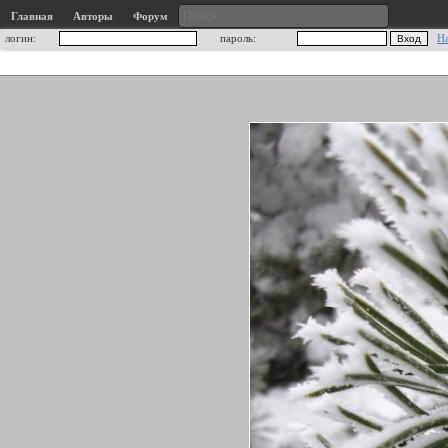
Главная
Авторы
Форум
логин:
пароль:
Н