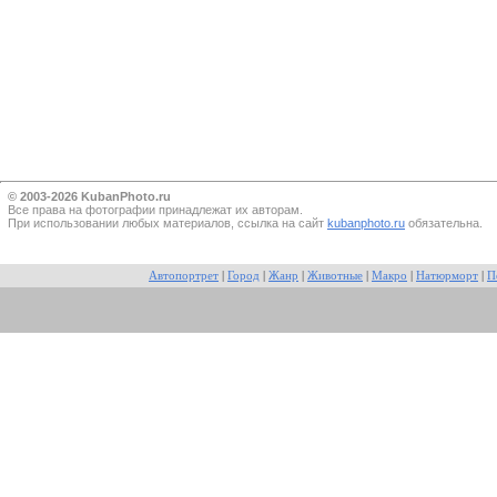
© 2003-2026 KubanPhoto.ru
Все прaва на фотографии принадлежат их авторам.
При использовании любых материалов, ссылка на сайт
kubanphoto.ru
обязательна.
Автопортрет
|
Город
|
Жанр
|
Животные
|
Макро
|
Натюрморт
|
П