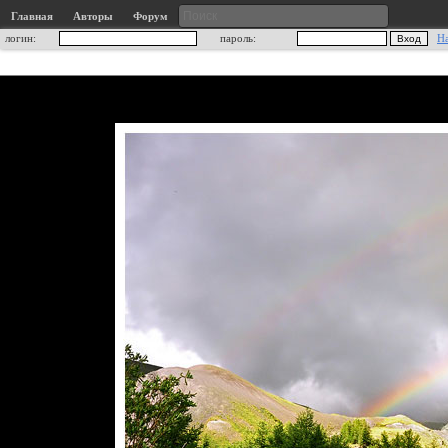
Главная
Авторы
Форум
логин:
пароль:
Н