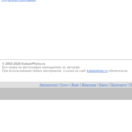
© 2003-2026 KubanPhoto.ru
Все прaва на фотографии принадлежат их авторам.
При использовании любых материалов, ссылка на сайт
kubanphoto.ru
обязательна.
Автопортрет
|
Город
|
Жанр
|
Животные
|
Макро
|
Натюрморт
|
П