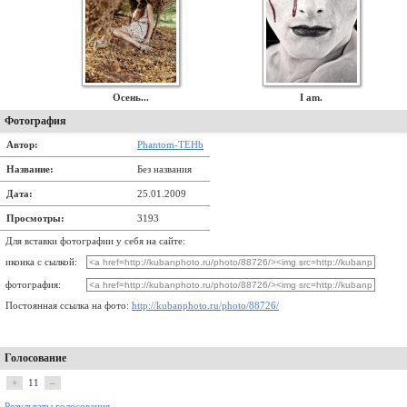
Осень...
I am.
Фотография
Автор:
Phantom-TEHb
Название:
Без названия
Дата:
25.01.2009
Просмотры:
3193
Для вставки фотографии у себя на сайте:
иконка с сылкой:
фотография:
Постоянная ссылка на фото:
http://kubanphoto.ru/photo/88726/
Голосование
+
11
–
Результаты голосования