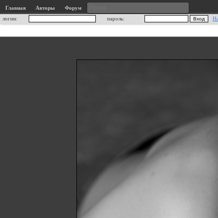
Главная
Авторы
Форум
логин:
пароль:
Н