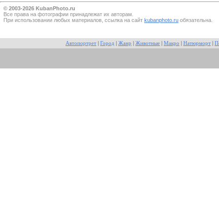
© 2003-2026 KubanPhoto.ru
Все прaва на фотографии принадлежат их авторам.
При использовании любых материалов, ссылка на сайт
kubanphoto.ru
обязательна.
Автопортрет
|
Город
|
Жанр
|
Животные
|
Макро
|
Натюрморт
|
П