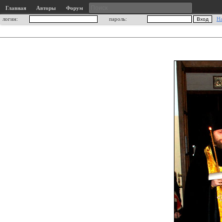
Главная
Авторы
Форум
логин:
пароль:
Н