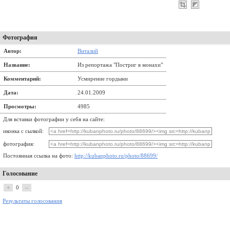
Фотография
Автор:
Виталий
Название:
Из репортажа "Постриг в монахи"
Комментарий:
Усмирение гордыни
Дата:
24.01.2009
Просмотры:
4985
Для вставки фотографии у себя на сайте:
иконка с сылкой:
фотография:
Постоянная ссылка на фото:
http://kubanphoto.ru/photo/88699/
Голосование
+
0
–
Результаты голосования