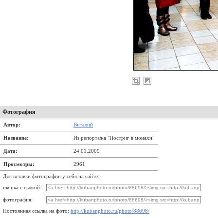
Фотография
Автор:
Виталий
Название:
Из репортажа "Постриг в монахи"
Дата:
24.01.2009
Просмотры:
2961
Для вставки фотографии у себя на сайте:
иконка с сылкой:
фотография:
Постоянная ссылка на фото:
http://kubanphoto.ru/photo/88698/