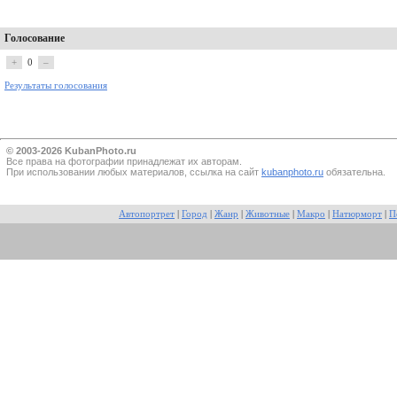
Голосование
+
0
–
Результаты голосования
© 2003-2026 KubanPhoto.ru
Все прaва на фотографии принадлежат их авторам.
При использовании любых материалов, ссылка на сайт
kubanphoto.ru
обязательна.
Автопортрет
|
Город
|
Жанр
|
Животные
|
Макро
|
Натюрморт
|
П