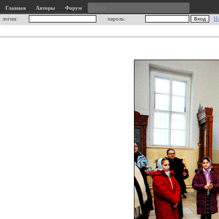
Главная
Авторы
Форум
логин:
пароль:
Н