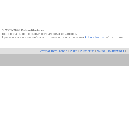
© 2003-2026 KubanPhoto.ru
Все прaва на фотографии принадлежат их авторам.
При использовании любых материалов, ссылка на сайт
kubanphoto.ru
обязательна.
Автопортрет
|
Город
|
Жанр
|
Животные
|
Макро
|
Натюрморт
|
П