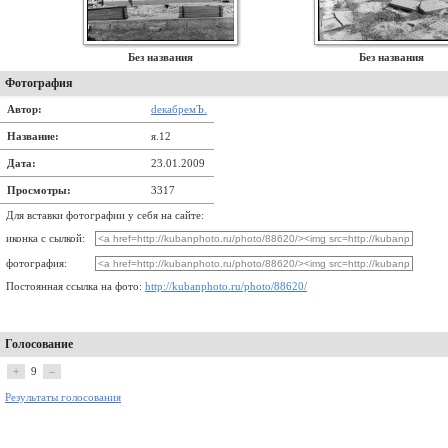
Без названия
Без названия
Фотография
Автор:
dекабремЪ.
Название:
я.12
Дата:
23.01.2009
Просмотры:
3317
Для вставки фотографии у себя на сайте:
иконка с сылкой:
фотография:
Постоянная ссылка на фото:
http://kubanphoto.ru/photo/88620/
Голосование
+
9
–
Результаты голосования