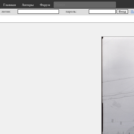
Главная
Авторы
Форум
логин:
пароль:
Н