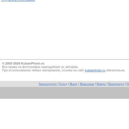
© 2003-2026 KubanPhoto.ru
Все прaва на фотографии принадлежат их авторам.
При использовании любых материалов, ссылка на сайт
kubanphoto.ru
обязательна.
Автопортрет
|
Город
|
Жанр
|
Животные
|
Макро
|
Натюрморт
|
П