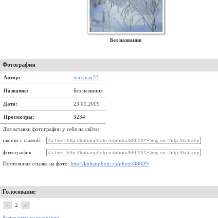
Без названия
Фотография
Автор:
maxmax33
Название:
Без названия
Дата:
23.01.2009
Просмотры:
3234
Для вставки фотографии у себя на сайте:
иконка с сылкой:
фотография:
Постоянная ссылка на фото:
http://kubanphoto.ru/photo/88609/
Голосование
+
2
–
Результаты голосования