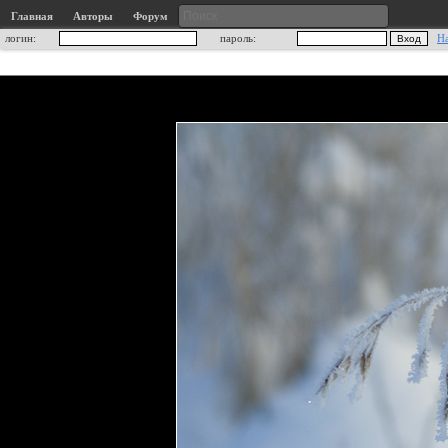
Главная
Авторы
Форум
логин:
пароль:
Н