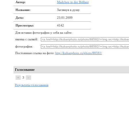
Автор:
Madchen in der Brillant
Название:
Заглянув в душу
Дата:
23.01.2009
Просмотры:
4142
Для вставки фотографии у себя на сайте:
иконка с сылкой:
фотография:
Постоянная ссылка на фото:
http://kubanphoto.ru/photo/88592/
Голосование
+
3
–
Результаты голосования