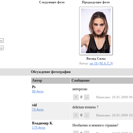
Следующее фото
Предыдущее фото
Взгляд Силы
Автор:
art 16 (М.А.Т.Э)
Обсуждение фотографии
Автор
Сообщение
Ps
интересно
80 фото
+
0
–
Написано
: 26.01.2009 09
vid
delirium tremens ?
74 фото
+
0
–
Написано
: 26.01.2009 10
Владимир К.
Необычно и немного страшно!
179 фото