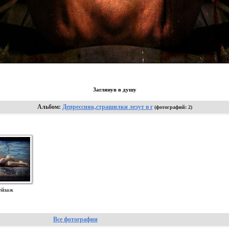
Заглянув в душу
Альбом:
Депрессняк,страшилки лезут в г
(фотографий: 2)
ейзаж
Все фотографии