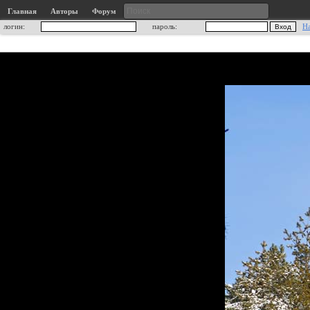
Главная
Авторы
Форум
логин:
пароль:
Н