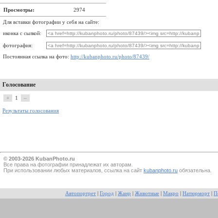
Просмотры:
2974
Для вставки фотографии у себя на сайте:
иконка с сылкой:
фотография:
Постоянная ссылка на фото:
http://kubanphoto.ru/photo/87439/
Голосование
+
1
–
Результаты голосования
© 2003-2026 KubanPhoto.ru
Все прaва на фотографии принадлежат их авторам.
При использовании любых материалов, ссылка на сайт
kubanphoto.ru
обязательна.
Автопортрет
|
Город
|
Жанр
|
Животные
|
Макро
|
Натюрморт
|
П