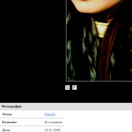
Фотография
Автор:
Manolly
Название:
Без названия
Дата:
10.01.2009