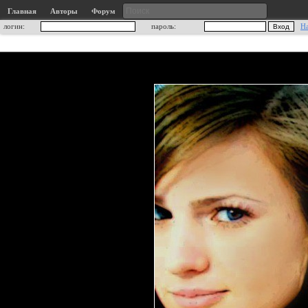
Главная
Авторы
Форум
логин:
пароль:
Н