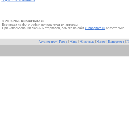
© 2003-2026 KubanPhoto.ru
Все прaва на фотографии принадлежат их авторам.
При использовании любых материалов, ссылка на сайт
kubanphoto.ru
обязательна.
Автопортрет
|
Город
|
Жанр
|
Животные
|
Макро
|
Натюрморт
|
П