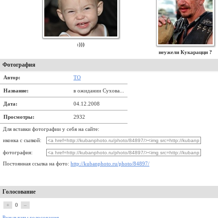
:)))
неужели Кукарацци ?
Фотография
Автор:
ТО
Название:
в ожидании Сухова...
Дата:
04.12.2008
Просмотры:
2932
Для вставки фотографии у себя на сайте:
иконка с сылкой:
фотография:
Постоянная ссылка на фото:
http://kubanphoto.ru/photo/84897/
Голосование
+
0
–
Результаты голосования