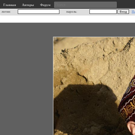
Главная
Авторы
Форум
логин:
пароль:
Н