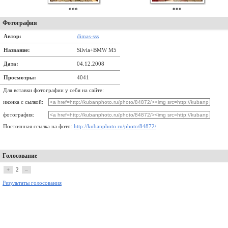
***
***
Фотография
Автор:
dimas-sss
Название:
Silvia+BMW M5
Дата:
04.12.2008
Просмотры:
4041
Для вставки фотографии у себя на сайте:
иконка с сылкой:
фотография:
Постоянная ссылка на фото:
http://kubanphoto.ru/photo/84872/
Голосование
+
2
–
Результаты голосования