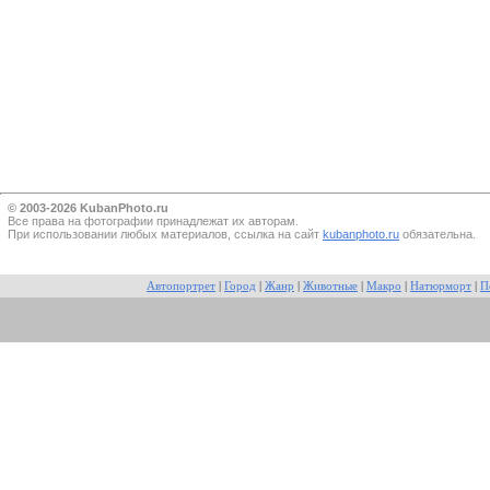
© 2003-2026 KubanPhoto.ru
Все прaва на фотографии принадлежат их авторам.
При использовании любых материалов, ссылка на сайт
kubanphoto.ru
обязательна.
Автопортрет
|
Город
|
Жанр
|
Животные
|
Макро
|
Натюрморт
|
П