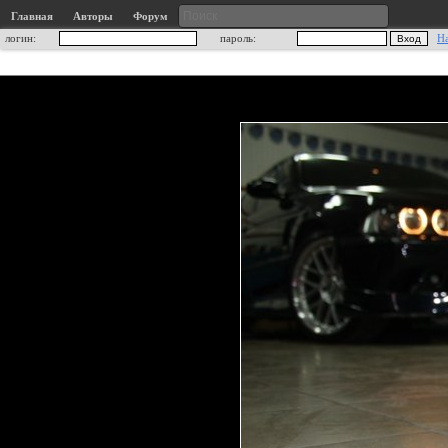
Главная
Авторы
Форум
логин:
пароль:
Н