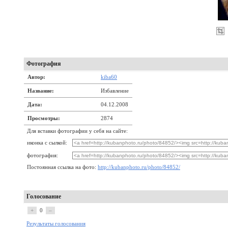
Фотография
Автор:
kiba60
Название:
Избавление
Дата:
04.12.2008
Просмотры:
2874
Для вставки фотографии у себя на сайте:
иконка с сылкой:
фотография:
Постоянная ссылка на фото:
http://kubanphoto.ru/photo/84852/
Голосование
+
0
–
Результаты голосования