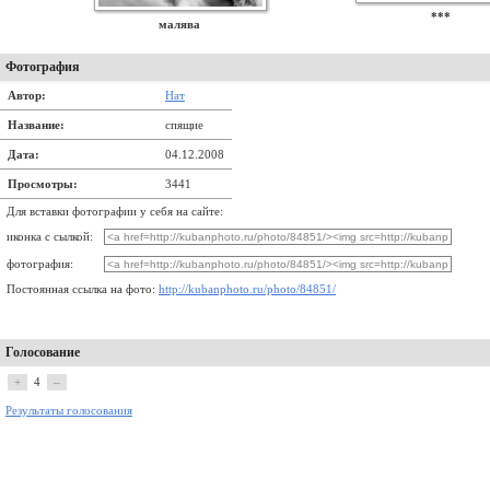
***
малява
Фотография
Автор:
Нат
Название:
спящие
Дата:
04.12.2008
Просмотры:
3441
Для вставки фотографии у себя на сайте:
иконка с сылкой:
фотография:
Постоянная ссылка на фото:
http://kubanphoto.ru/photo/84851/
Голосование
+
4
–
Результаты голосования