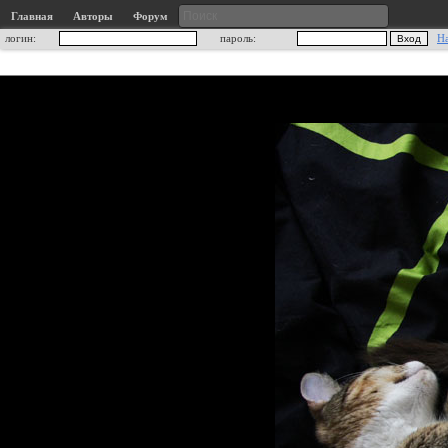
Главная
Авторы
Форум
логин:
пароль:
Н