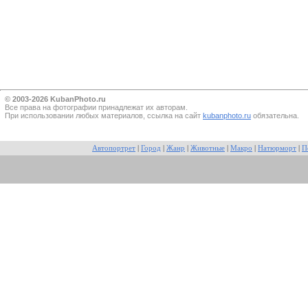
© 2003-2026 KubanPhoto.ru
Все прaва на фотографии принадлежат их авторам.
При использовании любых материалов, ссылка на сайт
kubanphoto.ru
обязательна.
Автопортрет
|
Город
|
Жанр
|
Животные
|
Макро
|
Натюрморт
|
П