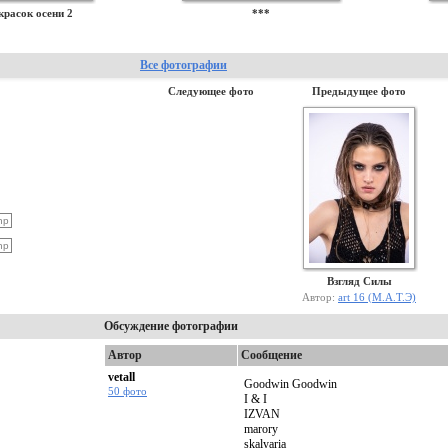
красок осени 2
***
Все фотографии
Следующее фото
Предыдущее фото
Взгляд Силы
Автор:
art 16 (М.А.Т.Э)
Обсуждение фотографии
Автор
Сообщение
vetall
Goodwin Goodwin
50 фото
I & I
IZVAN
marory
skalyaria