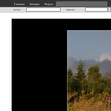
Главная
Авторы
Форум
логин:
пароль: