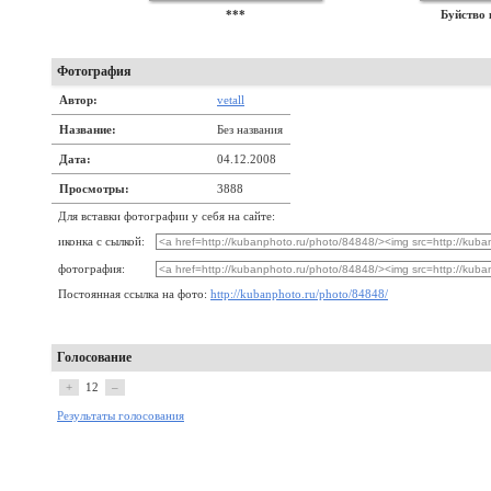
***
Буйство 
Фотография
Автор:
vetall
Название:
Без названия
Дата:
04.12.2008
Просмотры:
3888
Для вставки фотографии у себя на сайте:
иконка с сылкой:
фотография:
Постоянная ссылка на фото:
http://kubanphoto.ru/photo/84848/
Голосование
+
12
–
Результаты голосования