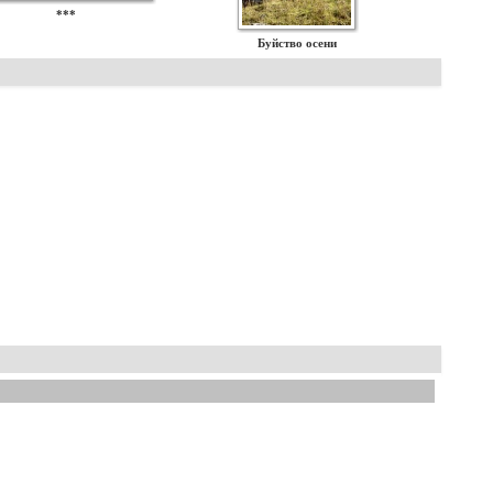
***
Буйство осени