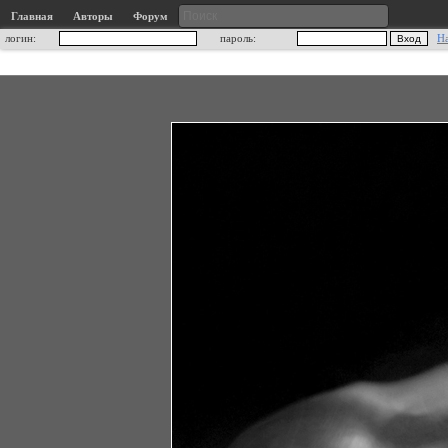
Главная
Авторы
Форум
логин:
пароль:
Н