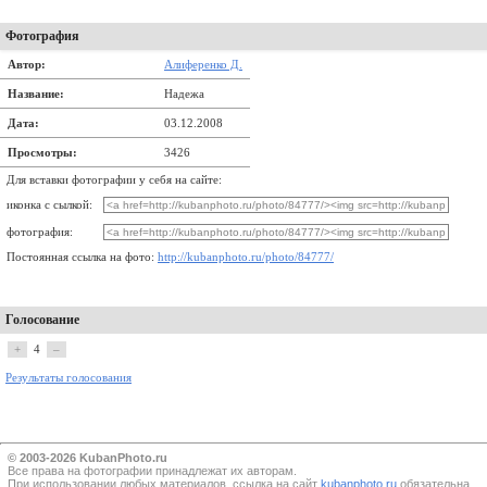
Фотография
Автор:
Алиференко Д.
Название:
Надежа
Дата:
03.12.2008
Просмотры:
3426
Для вставки фотографии у себя на сайте:
иконка с сылкой:
фотография:
Постоянная ссылка на фото:
http://kubanphoto.ru/photo/84777/
Голосование
+
4
–
Результаты голосования
© 2003-2026 KubanPhoto.ru
Все прaва на фотографии принадлежат их авторам.
При использовании любых материалов, ссылка на сайт
kubanphoto.ru
обязательна.