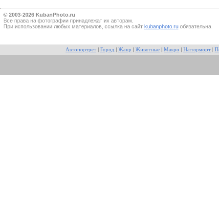
© 2003-2026 KubanPhoto.ru
Все прaва на фотографии принадлежат их авторам.
При использовании любых материалов, ссылка на сайт
kubanphoto.ru
обязательна.
Автопортрет
|
Город
|
Жанр
|
Животные
|
Макро
|
Натюрморт
|
П