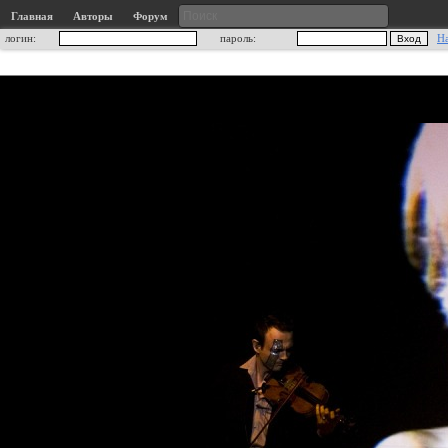
Главная
Авторы
Форум
логин:
пароль:
Н