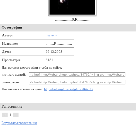
...................P.K.............
Фотография
Автор:
~seven~
Название:
.........P..................
Дата:
02.12.2008
Просмотры:
3151
Для вставки фотографии у себя на сайте:
иконка с сылкой:
фотография:
Постоянная ссылка на фото:
http://kubanphoto.ru/photo/84766/
Голосование
+
4
–
Результаты голосования