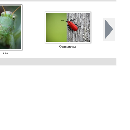
Огнецветка
***