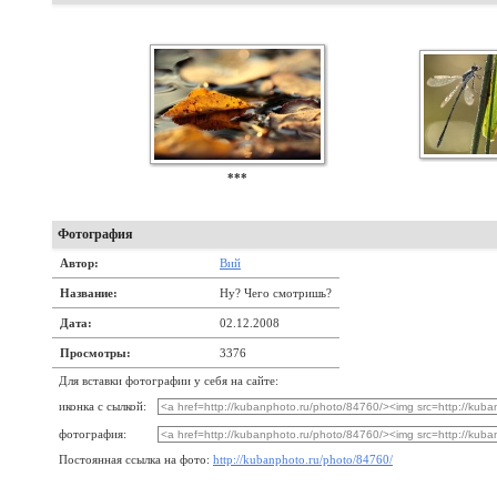
***
Фотография
Автор:
Вий
Название:
Ну? Чего смотришь?
Дата:
02.12.2008
Просмотры:
3376
Для вставки фотографии у себя на сайте:
иконка с сылкой:
фотография:
Постоянная ссылка на фото:
http://kubanphoto.ru/photo/84760/