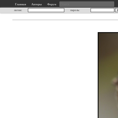
Главная
Авторы
Форум
логин:
пароль: