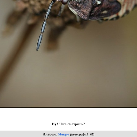
Ну? Чего смотришь?
Альбом:
Макро
(фотографий: 65)