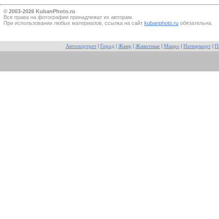
© 2003-2026 KubanPhoto.ru
Все прaва на фотографии принадлежат их авторам.
При использовании любых материалов, ссылка на сайт
kubanphoto.ru
обязательна.
Автопортрет
|
Город
|
Жанр
|
Животные
|
Макро
|
Натюрморт
|
П