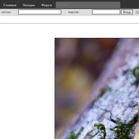
Главная
Авторы
Форум
логин:
пароль:
Н