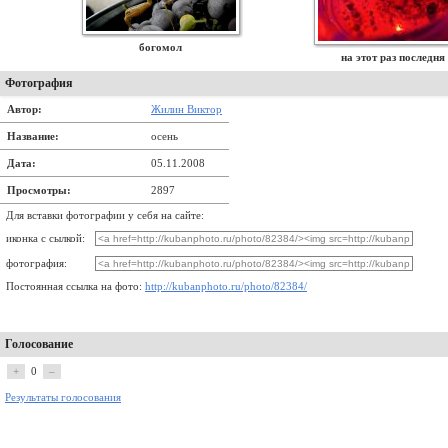
богомол
на этот раз последня
Фотография
Автор:
Жилин Виктор
Название:
осень
Дата:
05.11.2008
Просмотры:
2897
Для вставки фотографии у себя на сайте:
иконка с сылкой:
фотография:
Постоянная ссылка на фото:
http://kubanphoto.ru/photo/82384/
Голосование
+
0
–
Результаты голосования