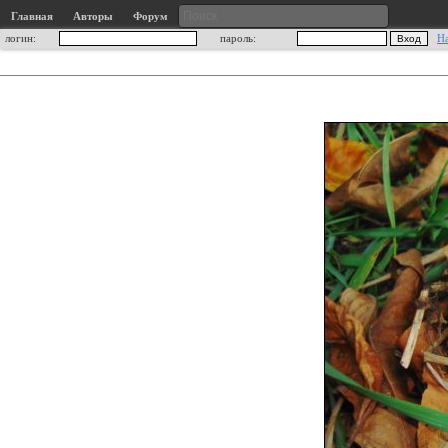
Главная
Авторы
Форум
логин:
пароль:
Н