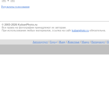
+
0
–
Результаты голосования
© 2003-2026 KubanPhoto.ru
Все прaва на фотографии принадлежат их авторам.
При использовании любых материалов, ссылка на сайт
kubanphoto.ru
обязательна.
Автопортрет
|
Город
|
Жанр
|
Животные
|
Макро
|
Натюрморт
|
П