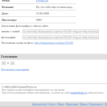
Автор:
EvgeniTuz
Название:
Ну-что-тебе-еще-от-меня-надо...
Дата:
25.09.2008
Просмотры:
2894
Для вставки фотографии у себя на сайте:
иконка с сылкой:
фотография:
Постоянная ссылка на фото:
http://kubanphoto.ru/photo/79129/
Голосование
+
0
–
Результаты голосования
© 2003-2026 KubanPhoto.ru
Все прaва на фотографии принадлежат их авторам.
При использовании любых материалов, ссылка на сайт
kubanphoto.ru
обязательна.
Автопортрет
|
Город
|
Жанр
|
Животные
|
Макро
|
Натюрморт
|
П