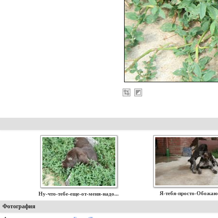
Я-тебя-просто-Обожаю!
Ну-что-тебе-еще-от-меня-надо...
Фотография