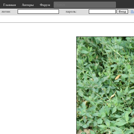
Главная
Авторы
Форум
логин:
пароль:
Н