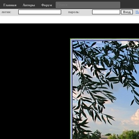
Главная
Авторы
Форум
логин:
пароль:
Н