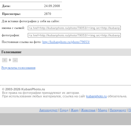
Дата:
24.09.2008
Просмотры:
2870
Для вставки фотографии у себя на сайте:
иконка с сылкой:
фотография:
Постоянная ссылка на фото:
http://kubanphoto.ru/photo/79053/
Голосование
+
0
–
Результаты голосования
© 2003-2026 KubanPhoto.ru
Все прaва на фотографии принадлежат их авторам.
При использовании любых материалов, ссылка на сайт
kubanphoto.ru
обязательна.
Автопортрет
|
Город
|
Жанр
|
Животные
|
Макро
|
Натюрморт
|
П