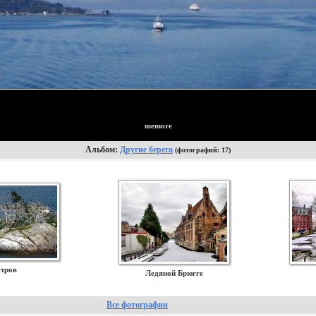
memore
Альбом:
Другие берега
(фотографий: 17)
тров
Ледяной Брюгге
Все фотографии