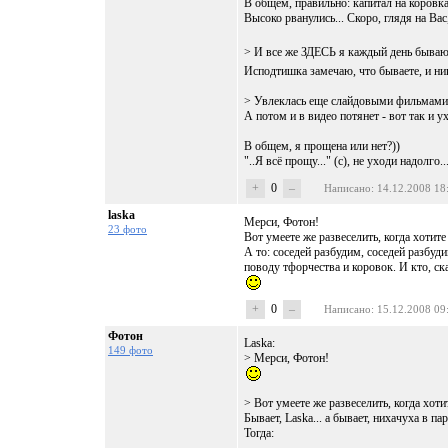
В общем, правильно: капитал на коровка
Высоко рванулись... Скоро, глядя на Вас,
> И все же ЗДЕСЬ я каждый день бываю 
Исподтишка замечаю, что бываете, и ник
> Увлеклась еще слайдовыми фильмами.
А потом и в видео потянет - вот так и у
В общем, я прощена или нет?))
"..Я всё прощу..." (с), не уходи надолго...
+
0
–
Написано
: 14.12.2008 18
laska
Мерси, Фотон!
23 фото
Вот умеете же развеселить, когда хотите 
А то: соседей разбудим, соседей разбуд
поводу тфорчества и коровок. И кто, ска
+
0
–
Написано
: 15.12.2008 09
Фотон
Laska:
149 фото
> Мерси, Фотон!
> Вот умеете же развеселить, когда хотит
Бывает, Laska... а бывает, нихачуха в па
Тогда: