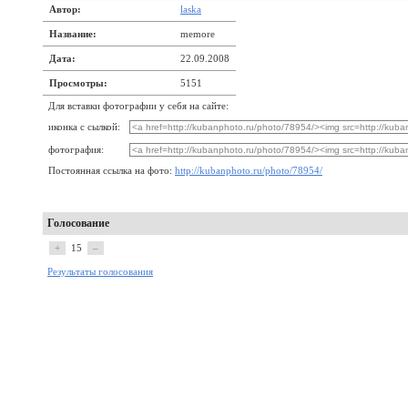
Автор:
laska
Название:
memore
Дата:
22.09.2008
Просмотры:
5151
Для вставки фотографии у себя на сайте:
иконка с сылкой:
фотография:
Постоянная ссылка на фото:
http://kubanphoto.ru/photo/78954/
Голосование
+
15
–
Результаты голосования