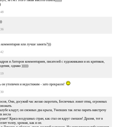
уб, за счет этого такая высота охвата))))))
)
:48
))
:36
а комментария или лучше замять?)))
:42
адров и Авторов комментариев, писателей с художниками и их критиков,
идения, однако ))))))
:19
он утопичен и недостижим - зато прекрасен!
:30
росов, Они, досужий час желая скоротать, Беспечных ловят птиц, огромных
ровожать.
алубе кладут, он снежных два крыла, Умевших так легко парить навстречу
их весла
упает! Краса воздушных стран, как стал он вдруг смешон! Дразня, тот в
елит толпу, хромая, как и он.