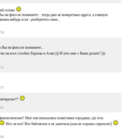
оей голове
ы ни фига не понимаете... тогда даю не конкретные адреса, а главную
кими-нибудь если - разберетесь сами...
:56
о Вы ни фига не понимаете...
е на всех столбах Европы и Азии ))) И што мне с Вами делать? )))
:11
:57
интересно!!!
:01
фантастическое! Мне они показались плавучими городами, где есть
Нет, не все! Вот библиотек я не заметила (или их хорошо спрятали!)
:00