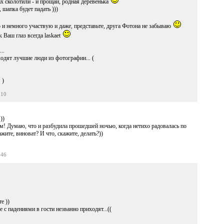
х сколотили - и прощай, родная деревенька
 шапка будет падать )))
и немного участвую и даже, представьте, друга Фотона не забываю
 Ваш глаз всегда laskaet
..
ходят лучшие люди из фотографии... (
 )
:10
))
им! Думаю, что и разбудила прошедшей ночью, когда нетихо радовалась по
жите, виноват? И что, скажите, делать?))
:46
е ))
ре с падениями в гости незванно приходят...((