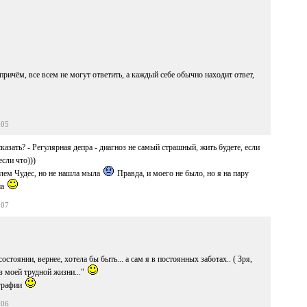
причём, все всем не могут ответить, а каждый себе обычно находит ответ,
:05
сказать? - Регулярная депра - диагноз не самый страшный, жить будете, если
сли что)))
лем Чудес, но не нашла мыла
Правда, и моего не было, но я на пару
ша
:07
тоянии, вернее, хотела бы быть... а сам я в постоянных заботах.. ( Зря,
из моей трудной жизни..."
ографии
:06