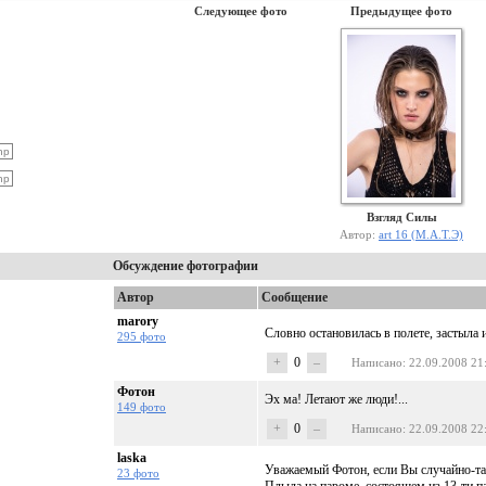
Следующее фото
Предыдущее фото
Взгляд Силы
Автор:
art 16 (М.А.Т.Э)
Обсуждение фотографии
Автор
Сообщение
marory
Словно остановилась в полете, застыла 
295 фото
+
0
–
Написано
: 22.09.2008 21
Фотон
Эх ма! Летают же люди!...
149 фото
+
0
–
Написано
: 22.09.2008 22
laska
Уважаемый Фотон, если Вы случайно-та
23 фото