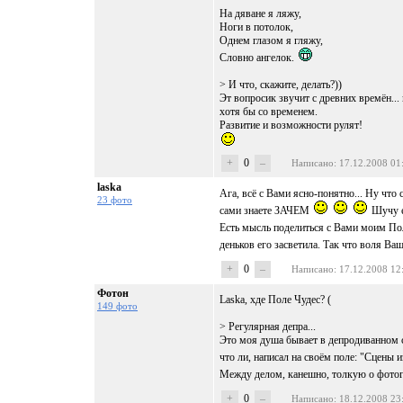
На дяване я ляжу,
Ноги в потолок,
Однем глазом я гляжу,
Словно ангелок.
> И что, скажите, делать?))
Эт вопросик звучит с древних времён... 
хотя бы со временем.
Развитие и возможности рулят!
+
0
–
Написано
: 17.12.2008 01
laska
Ага, всё с Вами ясно-понятно... Ну что 
23 фото
сами знаете ЗАЧЕМ
Шучу е
Есть мысль поделиться с Вами моим По
деньков его засветила. Так что воля Ва
+
0
–
Написано
: 17.12.2008 12
Фотон
Laska, хде Поле Чудес? (
149 фото
> Регулярная депра...
Это моя душа бывает в депродиванном сос
что ли, написал на своём поле: "Сцены 
Между делом, канешно, толкую о фот
+
0
–
Написано
: 18.12.2008 23