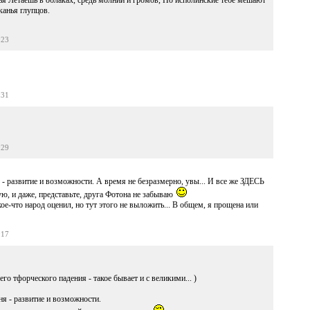
лья Летаешь в облаках, средь молний и громов, Но исполинские тебе мешают
канья глупцов.
:23
:31
:29
 - развитие и возможности. А время не безразмерно, увы... И все же ЗДЕСЬ
ю, и даже, представьте, друга Фотона не забываю
е-что народ оценил, но тут этого не выложить... В общем, я прощена или
:17
 тфорческого падения - такое бывает и с великими... )
ня - развитие и возможности.