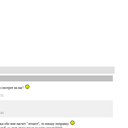
и смотрит на нас!
:51
:44
ки обо мне насчет "летают", то вношу поправку