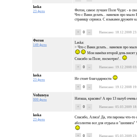
laska
Фотон, самое лучшее Поле Чудес - в св
23 фото
Что с Вами делать... намеков про мыло В
страницу сервиса. С языками дружите ка
+
0
–
Написано
: 18.12.2008 23
Фотон
Laska:
149 фото
> Что с Вами делать... намеков про мыл
Мои намёки второй день висят уж
Спасибо за Поле, посмотрю!..
+
0
–
Написано
: 19.12.2008 03
laska
Не стоит благодарности
23 фото
+
0
–
Написано
: 19.12.2008 19
Veduneya
Наташа, красиво! А про 13 палуб очень 
999 фото
+
0
–
Написано
: 05.03.2009 18
laska
Спасибо, Алиса! Да, эти паромы что-то 
23 фото
абсолютно все для отдыха и "шопинга"
+
0
–
Написано
: 05.03.2009 23