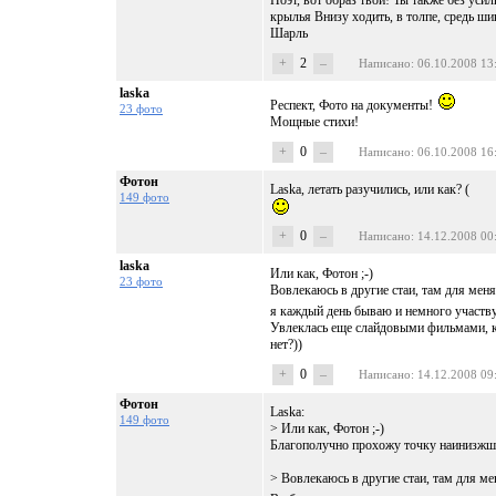
Поэт, вот образ твой! Ты также без уси
крылья Внизу ходить, в толпе, средь ши
Шарль
+
2
–
Написано
: 06.10.2008 13
laska
Респект, Фото на документы!
23 фото
Мощные стихи!
+
0
–
Написано
: 06.10.2008 16
Фотон
Laska, летать разучились, или как? (
149 фото
+
0
–
Написано
: 14.12.2008 00
laska
Или как, Фотон ;-)
23 фото
Вовлекаюсь в другие стаи, там для меня
я каждый день бываю и немного участву
Увлеклась еще слайдовыми фильмами, ко
нет?))
+
0
–
Написано
: 14.12.2008 09
Фотон
Laska:
149 фото
> Или как, Фотон ;-)
Благополучно прохожу точку наинизжшего
> Вовлекаюсь в другие стаи, там для ме