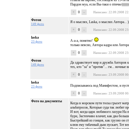
Плыла на пароме, состоящем из 13-ти пал
Пардон муа, если Вы-таки о птичке))))))
+
0
–
Написано
: 22.09.2008 22
Фотон
Я о мыслях, Laska, о мыслях Автора... )
149 фото
+
0
–
Написано
: 22.09.2008 23
laska
А-а-а, понятно!
23 фото
только неясно, Автора кадра или Автор
+
0
–
Написано
: 22.09.2008 23
Фотон
Да здравствует мир и дружба Авторов к
149 фото
тех, кто "за" и "против"... гм... ночные в
+
0
–
Написано
: 23.09.2008 00
laska
Подписываюсь под Манифестом, и пусть 
23 фото
+
0
–
Написано
: 23.09.2008 00
Фото на документы
Когда в морском пути тоска грызет мат
альбатросов, Которые суда так любят п
И вот, когда царя любимого лазури На п
бури, Застенчиво влачит, как два больш
Быстрейший из гонцов, как грузно он ст
клюв ему табачный дым пускает, Тот вес