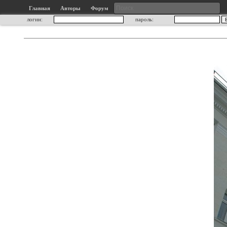
Главная
Авторы
Форум
логин:
пароль: