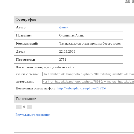
Фотография
Автор:
финик
Название:
Старинная Анапа
Комментарий:
Так называется отель прям на берегу моря
Дата:
22.09.2008
Просмотры:
2751
Для вставки фотографии у себя на сайте:
иконка с сылкой:
фотография:
Постоянная ссылка на фото:
http://kubanphoto.ru/photo/78935/
Голосование
+
0
–
Результаты голосования