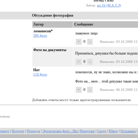
Взгляд Силы
Автор:
art 16 (М.А.Т.Э)
Обсуждение фотографии
Автор
Сообщение
ломоносов*
знакомое лицо
300 фото
+
0
–
Написано
: 03.10.2008 12
Фото на документы
Признаться, девушки бы больше подош
+
0
–
Написано
: 03.10.2008 13
Нат
ломоносов, ну не знаю, возможно вы и 
110 фото
Фото на.., неее... этой девушке такие к
+
0
–
Написано
: 06.10.2008 12
Добавлять ответы могут только зарегистрированные пользователи.
ельна.
рморт
|
Портрет
|
Природа
|
Эротическое фото - Ню
|
Репортаж
|
Спорт
|
Юмор
|
Остальное