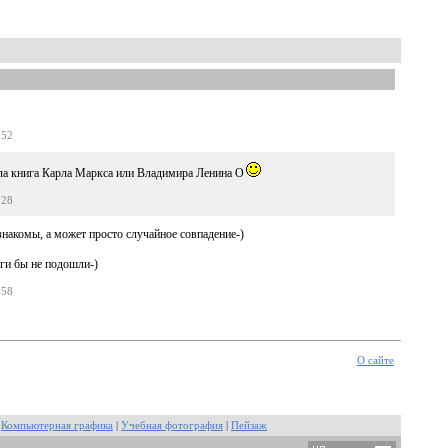
:52
ла книга Карла Маркса или Владимира Ленина О
:28
знакомы, а может просто случайное совпадение-)
ниги бы не подошли-)
:58
О сайте
|
Компьютерная графика
|
Учебная фотография
|
Пейзаж