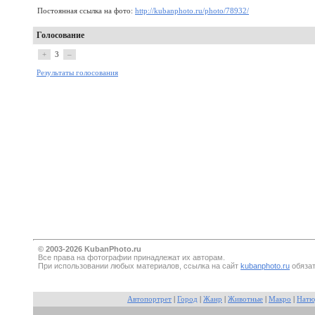
Постоянная ссылка на фото:
http://kubanphoto.ru/photo/78932/
Голосование
+
3
–
Результаты голосования
© 2003-2026 KubanPhoto.ru
Все прaва на фотографии принадлежат их авторам.
При использовании любых материалов, ссылка на сайт
kubanphoto.ru
обязат
Автопортрет
|
Город
|
Жанр
|
Животные
|
Макро
|
Натю