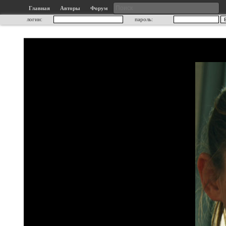
Главная
Авторы
Форум
логин:
пароль: