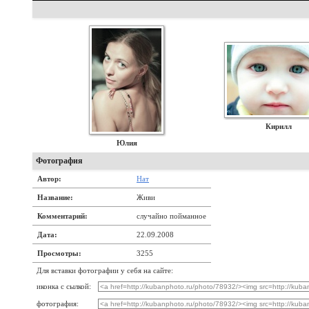
Кирилл
Юлия
Фотография
Автор:
Нат
Название:
Живи
Комментарий:
случайно пойманное
Дата:
22.09.2008
Просмотры:
3255
Для вставки фотографии у себя на сайте:
иконка с сылкой:
фотография: