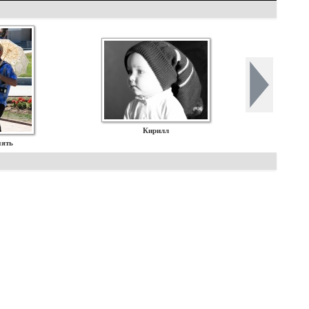
Кирилл
мять