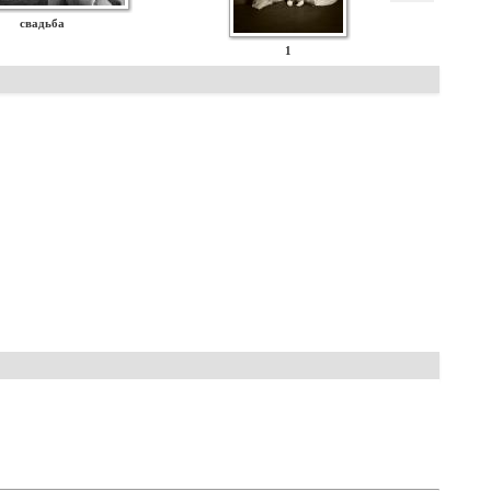
свадьба
1