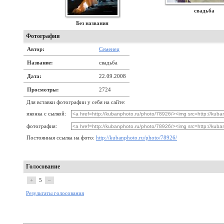
свадьба
Без названия
Фотография
Автор:
Семенец
Название:
свадьба
Дата:
22.09.2008
Просмотры:
2724
Для вставки фотографии у себя на сайте:
иконка с сылкой:
фотография:
Постоянная ссылка на фото:
http://kubanphoto.ru/photo/78926/
Голосование
+
5
–
Результаты голосования