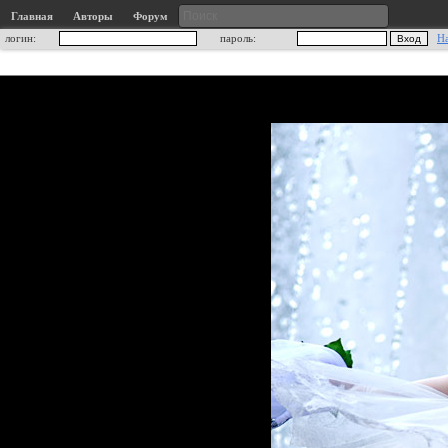
Главная
Авторы
Форум
логин:
пароль:
Н